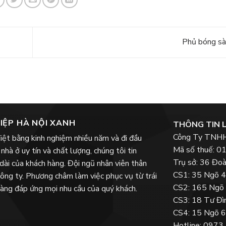
Phủ bóng s
IỆP HÀ NỘI XANH
THÔNG TIN L
Công Ty TNHH 
iệt bằng kinh nghiệm nhiều năm và đi đầu
Mã số thuế: 
nhà ở uy tín và chất lượng, chúng tôi tin
Trụ sở: 36 Đo
 dài của khách hàng. Đội ngũ nhân viên thân
CS1: 35 Ngõ 4
 công ty. Phương châm làm việc phục vụ từ trái
CS2: 165 Ngõ 
 sàng đáp ứng mọi nhu cầu của quý khách.
CS3: 18 Tư Đì
CS4: 15 Ngõ 6
Hotline: 0973