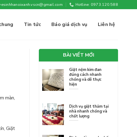
vesinhhanoixanh.vscn@gmail.com
Hotline: 0973.120.588
 chung
Tin tức
Báo giá dịch vụ
Liên hệ
BÀI VIẾT MỚI
Giặt nệm kim đan
đúng cách nhanh
chóng và dễ thực
hiện
rèm màn,
Dịch vụ giặt thảm tại
nhà nhanh chóng và
chất lượng
ín, Giặt