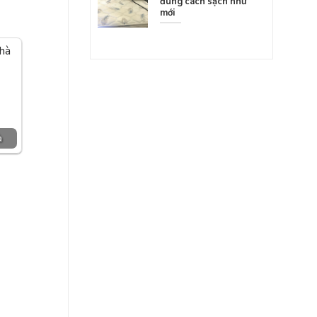
đúng cách sạch như
mới
à