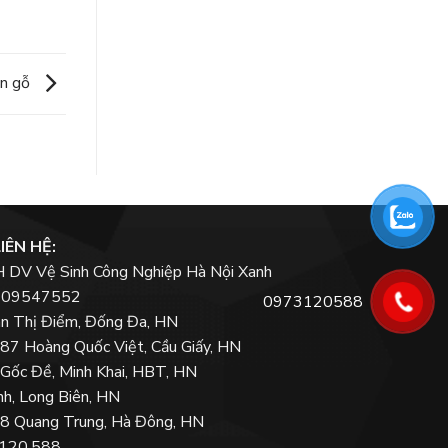
àn gỗ
IÊN HỆ:
DV Vệ Sinh Công Nghiệp Hà Nội Xanh
0109547552
0973120588
àn Thị Điểm, Đống Đa, HN
87 Hoàng Quốc Việt, Cầu Giấy, HN
Gốc Đề, Minh Khai, HBT, HN
nh, Long Biên, HN
8 Quang Trung, Hà Đông, HN
.120.588