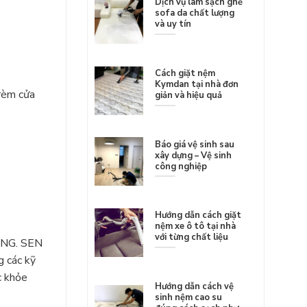
Dịch vụ làm sạch ghế
sofa da chất lượng
và uy tín
Cách giặt nệm
Kymdan tại nhà đơn
 rèm cửa
giản và hiệu quả
Báo giá vệ sinh sau
xây dựng – Vệ sinh
công nghiệp
Hướng dẫn cách giặt
nệm xe ô tô tại nhà
với từng chất liệu
VÀNG. SEN
g các kỹ
c khỏe
Hướng dẫn cách vệ
sinh nệm cao su